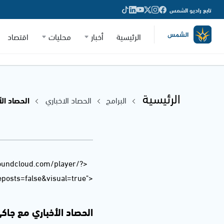
تابع راديو الشمس
الرئيسية
أخبار
محليات
اقتصاد
الرئيسية
البرامج
الحصاد الاخباري
الحصاد الأخب
soundcloud.com/player/?
osts=false&visual=true">
الحصاد الأخباري مع جاكي خوري 