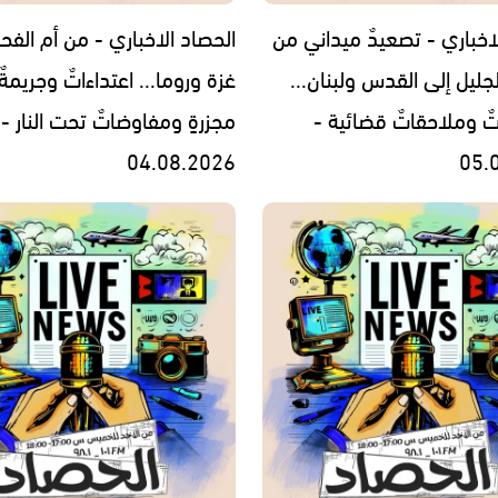
اخباري - تصعيدٌ ميداني من
الحصاد الاخباري - من أم الفح
جليل إلى القدس ولبنان...
غزة وروما... اعتداءاتٌ وجريمةٌ
تٌ وملاحقاتٌ قضائية -
مجزرةٍ ومفاوضاتٌ تحت النار -
04.08.2026
05.