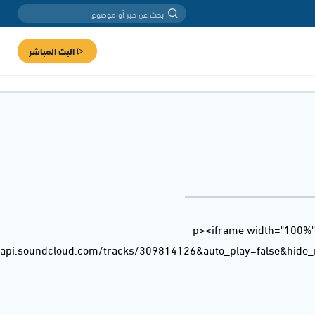
البث المباشر
<p><iframe width="100%"
/api.soundcloud.com/tracks/309814126&auto_play=false&hide