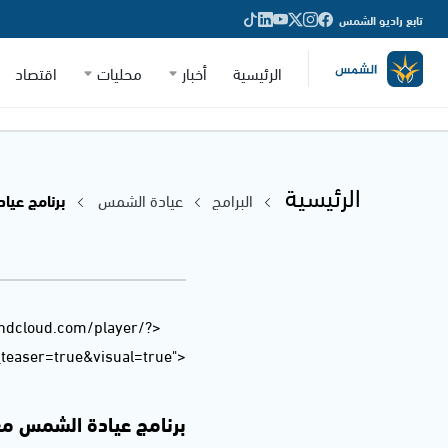
تابع راديو الشمس
الرئيسية
أخبار
محليات
اقتصاد
الرئيسية
البرامج
عيادة الشمس
برنامج عيادة
undcloud.com/player/?
easer=true&visual=true">
برنامج عيادة الشمس مع سوزان