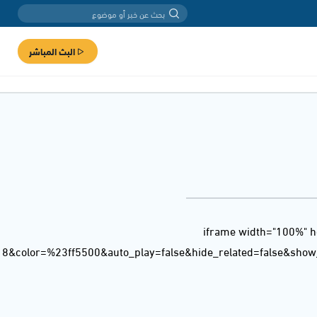
البث المباشر
<iframe width="100%" h
18&color=%23ff5500&auto_play=false&hide_related=false&sho