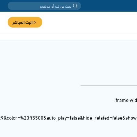
البث المباشر
<iframe wi
29&color=%23ff5500&auto_play=false&hide_related=false&sho