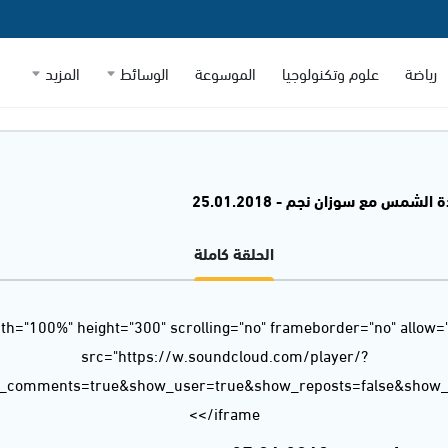
رياضة
علوم وتكنولوجيا
الموسوعة
الوسائط
المزيد
 الشمس مع سوزان نجم - 25.01.2018
الحلقة كاملة
dth="100%" height="300" scrolling="no" frameborder="no" allow=
src="https://w.soundcloud.com/player/?
w_comments=true&show_user=true&show_reposts=false&show_t
</iframe>