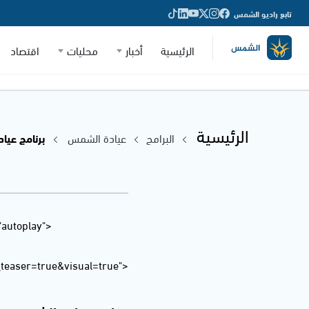
تابع راديو الشمس
الرئيسية
أخبار
محليات
اقتصاد
الرئيسية
البرامج
عيادة الشمس
برنامج عيادة
"autoplay"
easer=true&visual=true">