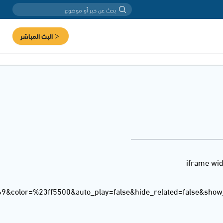
البث المباشر
<iframe wi
69&color=%23ff5500&auto_play=false&hide_related=false&sho