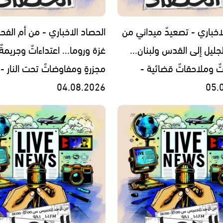
اخباري - تصعيدٌ ميداني من
الحصاد الاخباري - من أم الفح
جليل إلى القدس ولبنان...
غزة وروما... اعتداءاتٌ وجريمةٌ
تٌ وملاحقاتٌ قضائية -
مجزرةٍ ومفاوضاتٌ تحت النار -
04.08.2026
05.