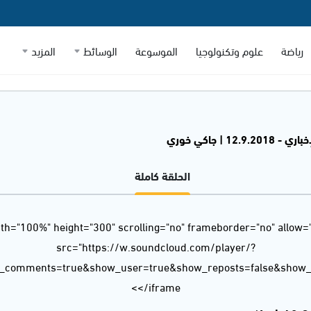
رياضة
علوم وتكنولوجيا
الموسوعة
الوسائط
المزيد
12.9.2 | جاكي خوري
الحلقة كاملة
dth="100%" height="300" scrolling="no" frameborder="no" allow=
src="https://w.soundcloud.com/player/?
w_comments=true&show_user=true&show_reposts=false&show_t
</iframe>