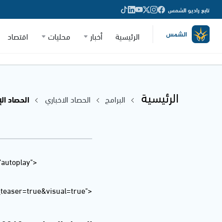
تابع راديو الشمس
الرئيسية
أخبار
محليات
اقتصاد
الرئيسية
البرامج
الحصاد الاخباري
الحصاد الإخباري - 018
"autoplay"
easer=true&visual=true">