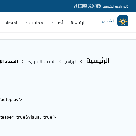
تابع راديو الشمس
الرئيسية
أخبار
محليات
اقتصاد
الرئيسية
البرامج
الحصاد الاخباري
الحصاد الإخباري - 018
"autoplay"
easer=true&visual=true">