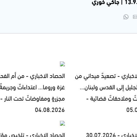
اخباري - تصعيدٌ ميداني من
الحصاد الاخباري - من أم الفح
جليل إلى القدس ولبنان...
غزة وروما... اعتداءاتٌ وجريمةٌ
تٌ وملاحقاتٌ قضائية -
مجزرةٍ ومفاوضاتٌ تحت النار -
04.08.2026
05.
ي - 30.07.2026
الحصاد الاخباري - تلخيص مؤت