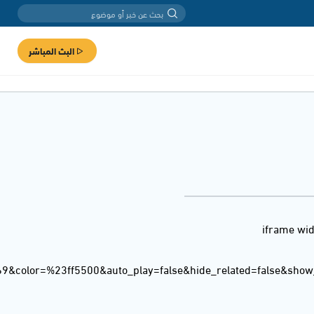
البث المباشر
<iframe wi
69&color=%23ff5500&auto_play=false&hide_related=false&sho