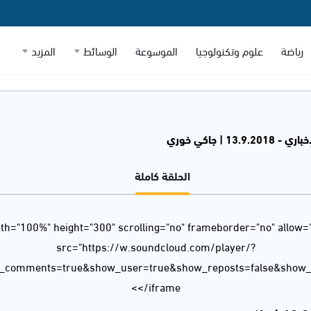
رياضة
علوم وتكنولوجيا
الموسوعة
الوسائط
المزيد
13.9.2 | جاكي خوري
الحلقة كاملة
dth="100%" height="300" scrolling="no" frameborder="no" allow=
src="https://w.soundcloud.com/player/?
w_comments=true&show_user=true&show_reposts=false&show_t
</iframe>