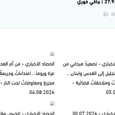
اخباري - تصعيدٌ ميداني من
الحصاد الاخباري - من أم الفح
جليل إلى القدس ولبنان...
غزة وروما... اعتداءاتٌ وجريمةٌ
تٌ وملاحقاتٌ قضائية -
مجزرةٍ ومفاوضاتٌ تحت النار -
04.08.2026
05.
ي - 30.07.2026
الحصاد الاخباري - تلخيص مؤت