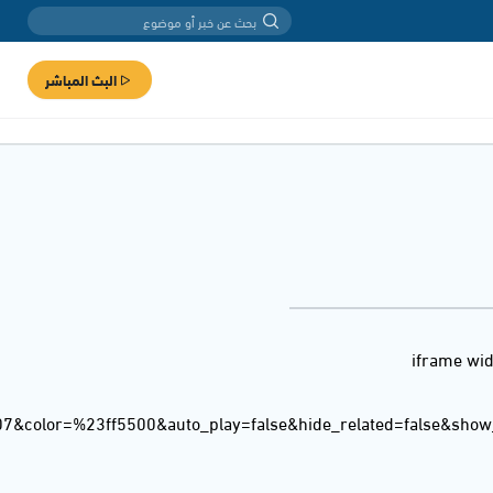
البث المباشر
<iframe wi
07&color=%23ff5500&auto_play=false&hide_related=false&sho