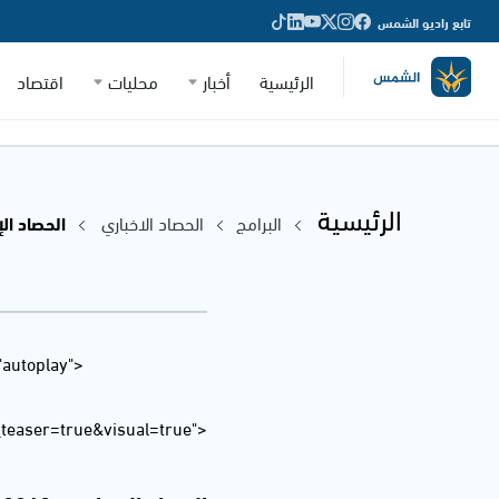
تابع راديو الشمس
الرئيسية
أخبار
محليات
اقتصاد
الرئيسية
البرامج
الحصاد الاخباري
الحصاد الإخباري - 018
"autoplay"
easer=true&visual=true">