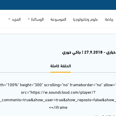
رياضة
علوم وتكنولوجيا
الموسوعة
الوسائط
المزيد
27.9.2 | جاكي خوري
الحلقة كاملة
dth="100%" height="300" scrolling="no" frameborder="no" allow=
src="https://w.soundcloud.com/player/?
w_comments=true&show_user=true&show_reposts=false&show_t
</iframe>