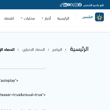
تابع راديو الشمس
الرئيسية
أخبار
محليات
اقتصاد
الرئيسية
البرامج
الحصاد الاخباري
الحصاد الإخباري - 7.11.2018
"autoplay"
easer=true&visual=true">