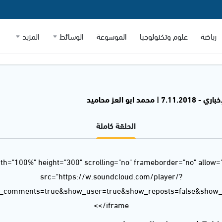
رياضة
علوم وتكنولوجيا
الموسوعة
الوسائط
المزيد
 | محمد ابو العز محاميد
الحلقة كاملة
dth="100%" height="300" scrolling="no" frameborder="no" allow=
src="https://w.soundcloud.com/player/?
w_comments=true&show_user=true&show_reposts=false&show_t
</iframe>