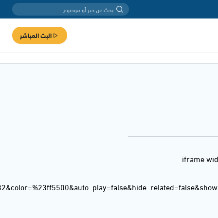
البث المباشر
<iframe wi
82&color=%23ff5500&auto_play=false&hide_related=false&sho