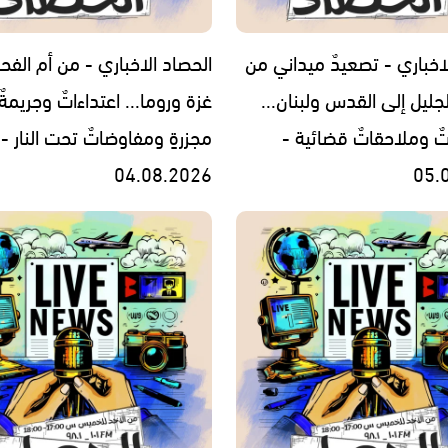
اخباري - تصعيدٌ ميداني من
الحصاد الاخباري - من أم الفح
جليل إلى القدس ولبنان...
غزة وروما... اعتداءاتٌ وجريمةٌ
تٌ وملاحقاتٌ قضائية -
مجزرةٍ ومفاوضاتٌ تحت النار -
04.08.2026
05.