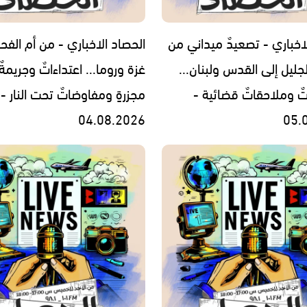
اخباري - تصعيدٌ ميداني من
الحصاد الاخباري - من أم الفح
جليل إلى القدس ولبنان...
غزة وروما... اعتداءاتٌ وجريمةٌ
تٌ وملاحقاتٌ قضائية -
مجزرةٍ ومفاوضاتٌ تحت النار -
04.08.2026
05.