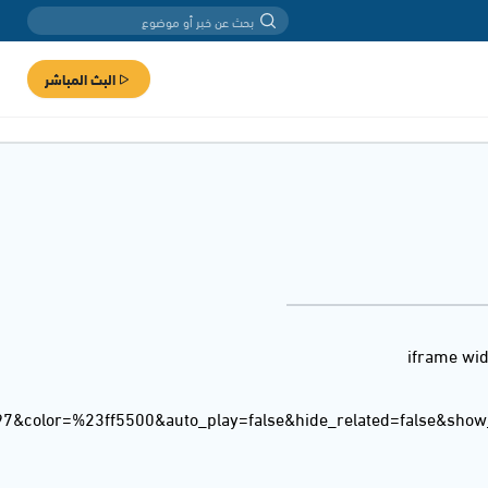
البث المباشر
<iframe wi
97&color=%23ff5500&auto_play=false&hide_related=false&sho