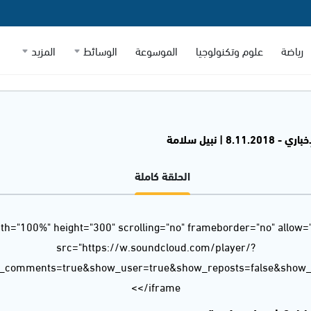
رياضة
علوم وتكنولوجيا
الموسوعة
الوسائط
المزيد
8.11. | نبيل سلامة
الحلقة كاملة
dth="100%" height="300" scrolling="no" frameborder="no" allow=
src="https://w.soundcloud.com/player/?
w_comments=true&show_user=true&show_reposts=false&show_t
</iframe>