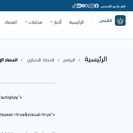
تابع راديو الشمس
الرئيسية
أخبار
محليات
اقتصاد
الرئيسية
البرامج
الحصاد الاخباري
الحصاد الإخباري - 2018
"autoplay"
easer=true&visual=true">