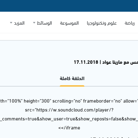
رياضة
علوم وتكنولوجيا
الموسوعة
الوسائط
المزيد
 مارينا عواد | 17.11.2018
الحلقة كاملة
dth="100%" height="300" scrolling="no" frameborder="no" allow=
src="https://w.soundcloud.com/player/?
w_comments=true&show_user=true&show_reposts=false&show_t
</iframe>