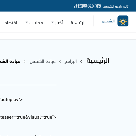
تابع راديو الشمس
الرئيسية
أخبار
محليات
اقتصاد
الرئيسية
البرامج
عيادة الشمس
عيادة الشمس مع
"autoplay"
easer=true&visual=true">