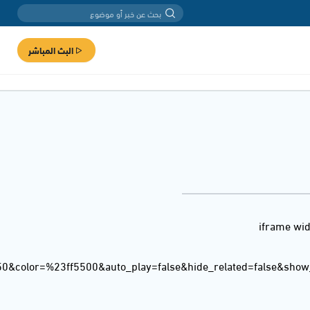
البث المباشر
<iframe wi
50&color=%23ff5500&auto_play=false&hide_related=false&sho