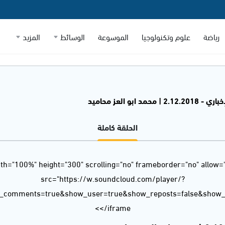
رياضة
علوم وتكنولوجيا
الموسوعة
الوسائط
المزيد
 | محمد ابو العز محاميد
الحلقة كاملة
dth="100%" height="300" scrolling="no" frameborder="no" allow=
src="https://w.soundcloud.com/player/?
w_comments=true&show_user=true&show_reposts=false&show_t
</iframe>