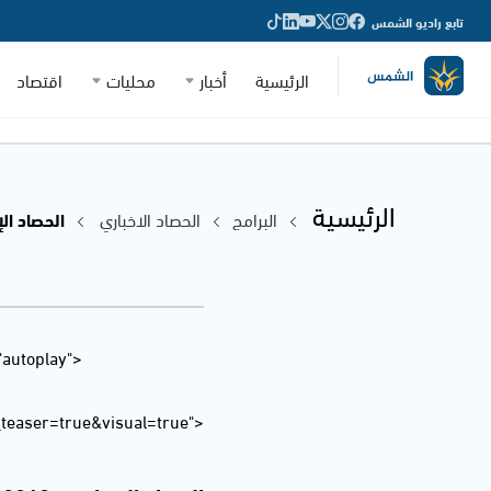
تابع راديو الشمس
الرئيسية
أخبار
محليات
اقتصاد
الرئيسية
البرامج
الحصاد الاخباري
الحصاد الإخباري - 2.12.2018
"autoplay"
easer=true&visual=true">