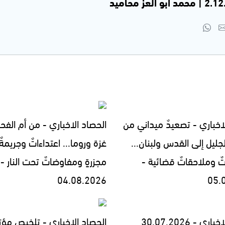
اخباري - تصعيدٌ ميداني من
الحصاد الاخباري - من أم الفح
جليل إلى القدس ولبنان...
غزة وروما... اعتداءاتٌ وجريمةٌ
تٌ وملاحقاتٌ قضائية -
مجزرةٍ ومفاوضاتٌ تحت النار -
04.08.2026
05.
ي - 30.07.2026
الحصاد الاخباري - تلخيص مؤت