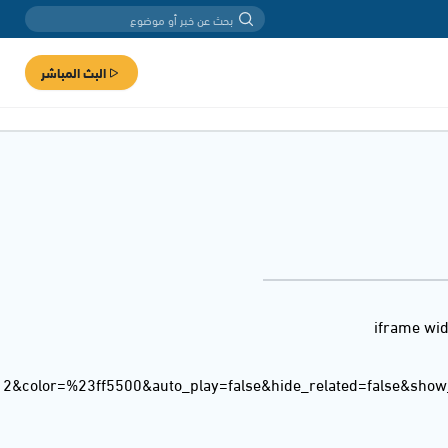
البث المباشر
<iframe wi
12&color=%23ff5500&auto_play=false&hide_related=false&sho