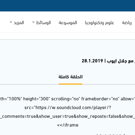
رياضة
علوم وتكنولوجيا
الموسوعة
الوسائط
المزيد
لال ايوب | 28.1.2019
الحلقة كاملة
dth="100%" height="300" scrolling="no" frameborder="no" allow=
src="https://w.soundcloud.com/player/?
w_comments=true&show_user=true&show_reposts=false&show_t
</iframe>