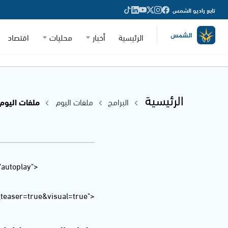
تابع راديو الشمس
الرئيسية
أخبار
محليات
اقتصاد
الرئيسية
البرامج
ملفات اليوم
ملفات اليوم مع ج
"autoplay"
easer=true&visual=true">