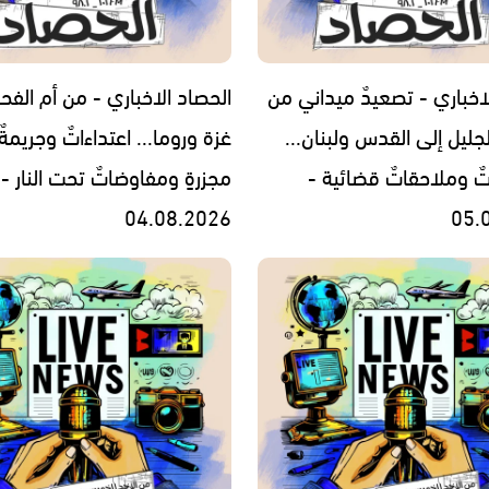
اخباري - تصعيدٌ ميداني من
الحصاد الاخباري - من أم الفح
جليل إلى القدس ولبنان...
غزة وروما... اعتداءاتٌ وجريمةٌ
تٌ وملاحقاتٌ قضائية -
مجزرةٍ ومفاوضاتٌ تحت النار -
04.08.2026
05.