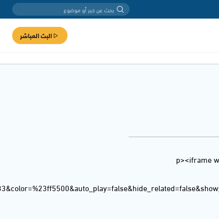
البث المباشر
<p><iframe w
33&color=%23ff5500&auto_play=false&hide_related=false&sho