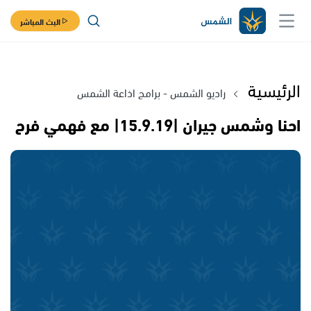
البث المباشر
الرئيسية
راديو الشمس - برامج اذاعة الشمس
احنا وشمس جيران |15.9.19| مع فهمي فرح