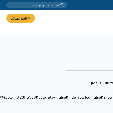
البث المباشر
<p><iframe w
09&color=%23ff5500&auto_play=false&hide_related=false&sho