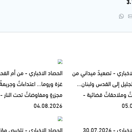
اخباري - تصعيدٌ ميداني من
الحصاد الاخباري - من أم الفح
جليل إلى القدس ولبنان...
غزة وروما... اعتداءاتٌ وجريمةٌ
تٌ وملاحقاتٌ قضائية -
مجزرةٍ ومفاوضاتٌ تحت النار -
04.08.2026
05.
ي - 30.07.2026
الحصاد الاخباري - تلخيص مؤت