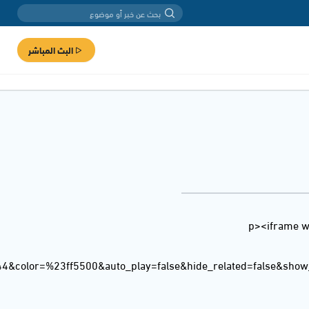
البث المباشر
<p><iframe w
44&color=%23ff5500&auto_play=false&hide_related=false&sho