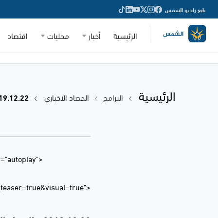
تابع راديو الشمس
الرئيسية
أخبار
محليات
اقتصاد
الرئيسية
البرامج
الحصاد الاخباري
2019.12.22 - الحصاد ا
="autoplay"
easer=true&visual=true">