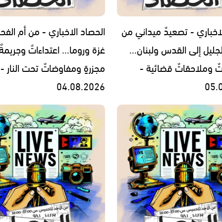
اخباري - تصعيدٌ ميداني من
الحصاد الاخباري - من أم الفح
جليل إلى القدس ولبنان...
غزة وروما... اعتداءاتٌ وجريمةٌ
تٌ وملاحقاتٌ قضائية -
مجزرةٍ ومفاوضاتٌ تحت النار -
04.08.2026
05.