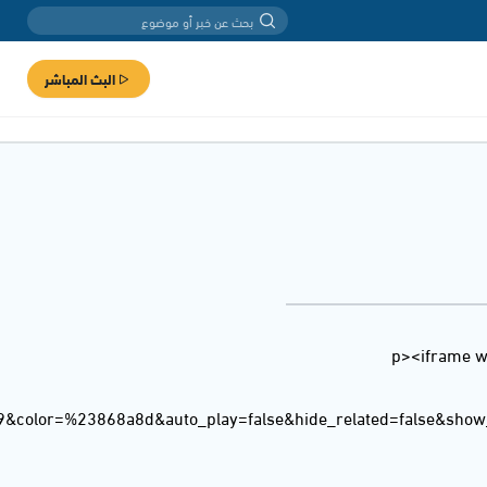
البث المباشر
<p><iframe w
9&color=%23868a8d&auto_play=false&hide_related=false&sho