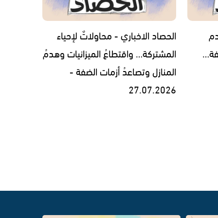
دم
الحصاد الاخباري - محاولاتٌ لإحياء
فة…
المشتركة… واقتطاعُ الميزانيات وهدمُ
المنازل وتصاعدُ أزمات الضفة -
27.07.2026