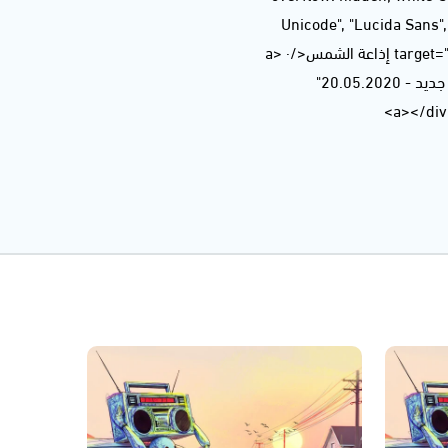
Unicode", "Lucida Sans
title="Ashams Radio إذاعة الشمس" target="_blank" style="color: rgb(204, 204, 204);">Ashams Radio إذاعة الشمس</a> ·
<a href="https://soundcloud.com/ashamsradio/20-05-2020-215998318" title="يوم جديد - 20.05.2020"