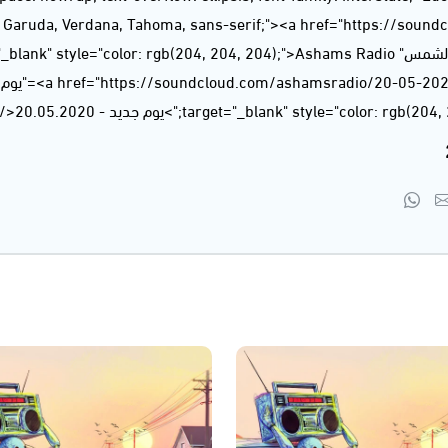
", Garuda, Verdana, Tahoma, sans-serif;"><a href="https://soun
target="_blank" style="color: r);">يوم جديد - 20.05.2020</a></div>