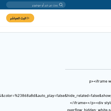
البث المباشر
<p><iframe w
4&color=%23868a8d&auto_play=false&hide_related=false&sho
</iframe></p><div style
overflow: hidden; white-sp