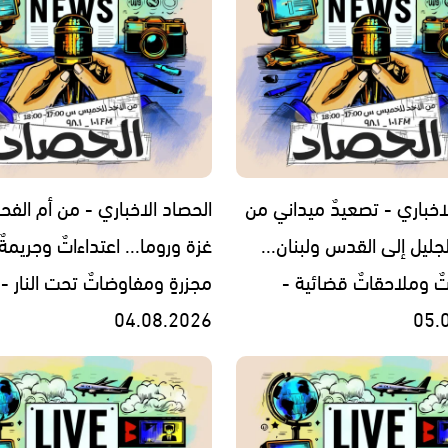
اخباري - تصعيدٌ ميداني من
الحصاد الاخباري - من أم الفح
جليل إلى القدس ولبنان...
غزة وروما... اعتداءاتٌ وجريمةٌ
تٌ وملاحقاتٌ قضائية -
مجزرةٍ ومفاوضاتٌ تحت النار -
04.08.2026
05.