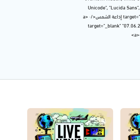
Unicode", "Lucida Sans
title="Ashams Radio إذاعة الشمس" target="_blank" style="color: rgb(204, 204, 204);">Ashams Radio إذاعة الشمس</a> ·
<a href="https://soundcloud.com/ashamsradio/07062020a-7" title="الحصاد الاخباري - 07.06.2020" target="_blank"