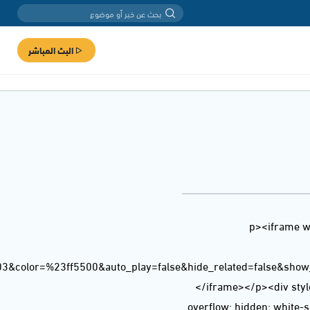
البث المباشر
<p><iframe w
03&color=%23ff5500&auto_play=false&hide_related=false&sho
</iframe></p><div style
overflow: hidden; white-sp