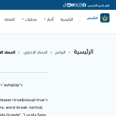
تابع راديو الشمس
الرئيسية
أخبار
محليات
اقتصاد
الرئيسية
البرامج
الحصاد الاخباري
الحصاد الاخباري
="autoplay"
easer=true&visual=true">
ere; word-break: normal;
ucida Grande", "Lucida Sans