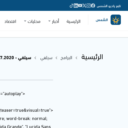
تابع راديو الشمس
الرئيسية
أخبار
محليات
اقتصاد
الرئيسية
البرامج
سيلفي
سيلفي - 02.07.2020
="autoplay"
easer=true&visual=true">
ere; word-break: normal;
ucida Grande", "Lucida Sans