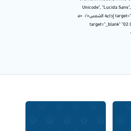
Unicode", "Lucida Sans
title="Ashams Radio إذاعة الشمس" target="_blank" style="color: rgb(204, 204, 204);">Ashams Radio إذاعة الشمس</a> ·
<a href="https://soundcloud.com/ashamsradio/02072020a-1" title="سيلفي - 02.07.2020" target="_blank"