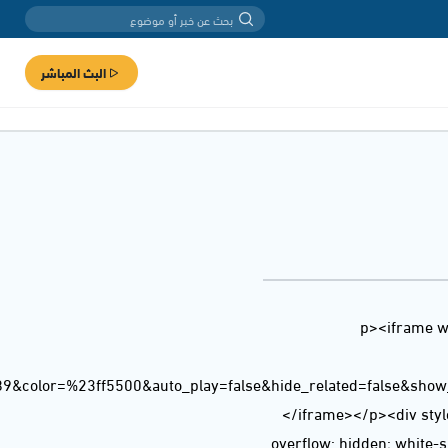
البث المباشر
<p><iframe w
89&color=%23ff5500&auto_play=false&hide_related=false&sho
</iframe></p><div style
overflow: hidden; white-sp