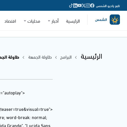
تابع راديو الشمس
الرئيسية
أخبار
محليات
اقتصاد
الرئيسية
البرامج
طاولة الجمعة
طاولة الجمعة - 20
="autoplay"
easer=true&visual=true">
ere; word-break: normal;
ucida Grande", "Lucida Sans