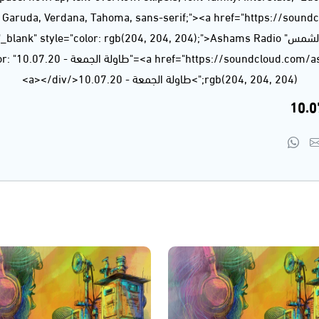
", Garuda, Verdana, Tahoma, sans-serif;"><a href="https://soun
<" title
rgb(204, 204, 204);">طاولة الجمعة - 10.07.20</a></div>