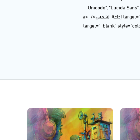
Unicode", "Lucida Sans
title="Ashams Radio إذاعة الشمس" target="_blank" style="color: rgb(204, 204, 204);">Ashams Radio إذاعة الشمس</a> ·
a href="https://soundcloud.com/ashamsradio/100720a="طاولة الجمعة - 10.07.20" target="_blank" style="color: