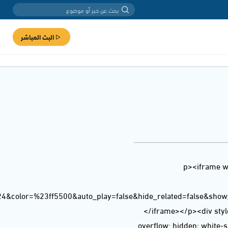
البث المباشر
<p><iframe w
24&color=%23ff5500&auto_play=false&hide_related=false&sho
</iframe></p><div style
overflow: hidden; white-sp