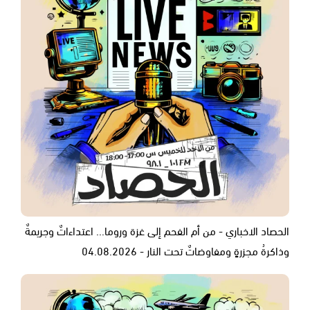
الحصاد الاخباري - من أم الفحم إلى غزة وروما... اعتداءاتٌ وجريمةٌ
وذاكرةُ مجزرةٍ ومفاوضاتٌ تحت النار - 04.08.2026