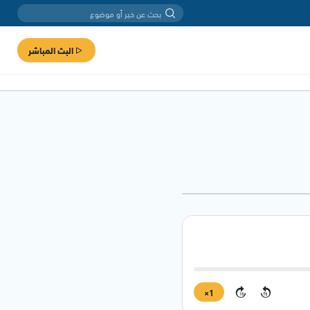
البث المباشر
1×
15
15