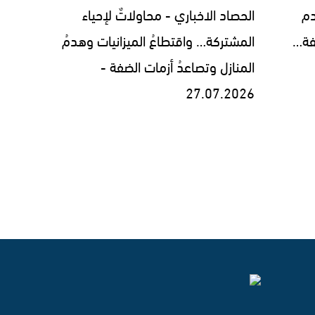
دم
الحصاد الاخباري - محاولاتٌ لإحياء
فة…
المشتركة… واقتطاعُ الميزانيات وهدمُ
المنازل وتصاعدُ أزمات الضفة -
27.07.2026