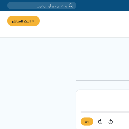
البث المباشر
1×
15
15