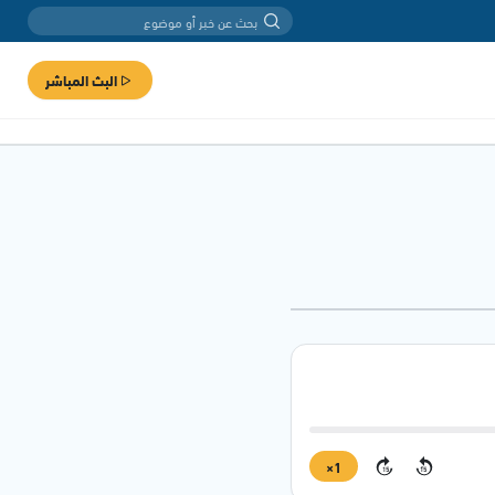
البث المباشر
1×
15
15