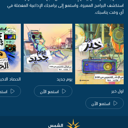
استكشف البرامج المميزة، واستمع إلى برامجك الإذاعية المفضلة في
أي وقت يناسبك.
يوم جديد
الحصاد الاخب
اول خبر
استمع الآن
استم
استمع الآن