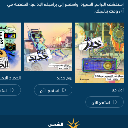
استكشف البرامج المميزة، واستمع إلى برامجك الإذاعية المفضلة في
أي وقت يناسبك.
يوم جديد
الحصاد الاخب
اول خبر
استمع الآن
استم
استمع الآن