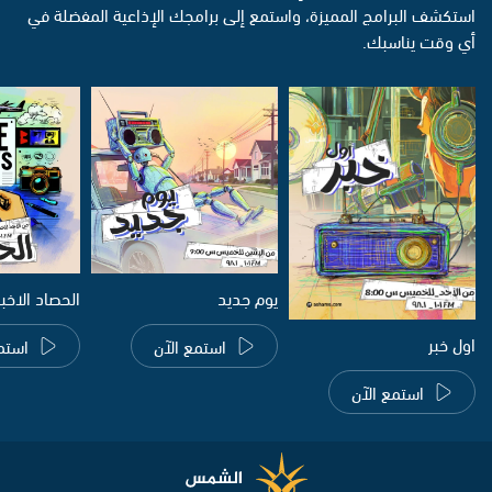
استكشف البرامج المميزة، واستمع إلى برامجك الإذاعية المفضلة في
أي وقت يناسبك.
يوم جديد
الحصاد الاخب
اول خبر
استمع الآن
استم
استمع الآن