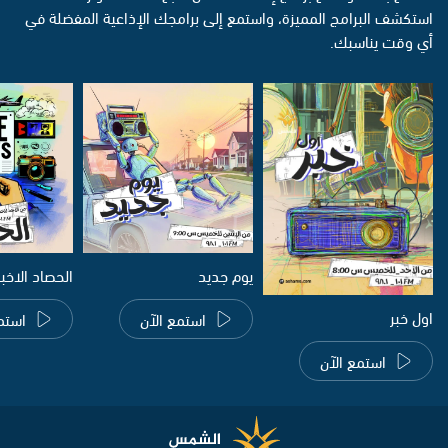
استكشف البرامج المميزة، واستمع إلى برامجك الإذاعية المفضلة في
أي وقت يناسبك.
يوم جديد
الحصاد الاخب
اول خبر
استمع الآن
استم
استمع الآن