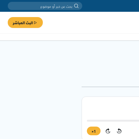
البث المباشر
1×
15
15