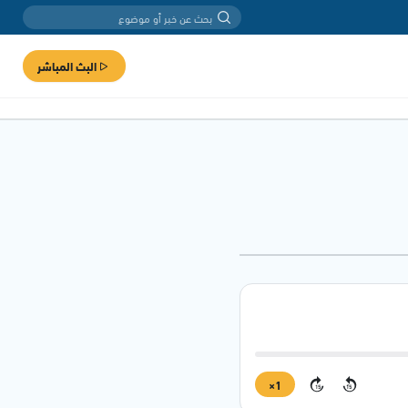
البث المباشر
1×
15
15