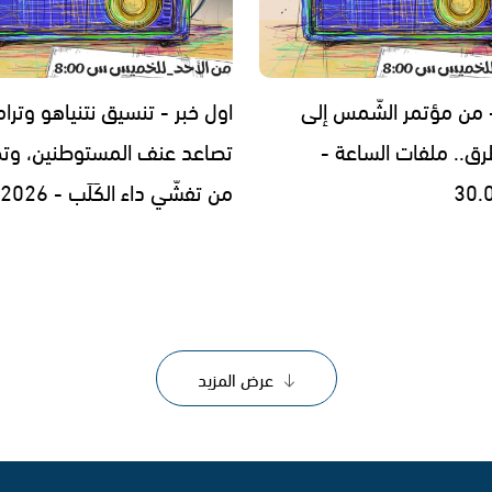
- من مؤتمر الشّمس إلى
اول خبر - تنسيق نتنياهو وترا
رق.. ملفات الساعة -
تصاعد عنف المستوطنين، وتح
30.
من تفشّي داء الكَلَب - 29.07.2026
عرض المزيد