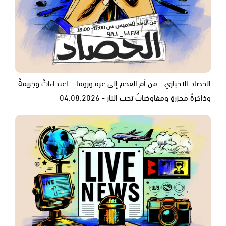
الحصاد الاخباري - من أم الفحم إلى غزة وروما... اعتداءاتٌ وجريمةٌ
وذاكرةُ مجزرةٍ ومفاوضاتٌ تحت النار - 04.08.2026