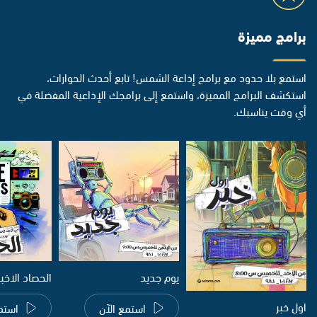
برامج مميزة
استمع بلا حدود مع برامج إذاعة الشمس! تابع أحدث الحوارات،
استكشف البرامج المميزة، واستمع إلى برامجك الإذاعية المفضلة في
أي وقت يناسبك.
يوم جديد
الحصاد الاخب
اول خبر
استمع الآن
استم