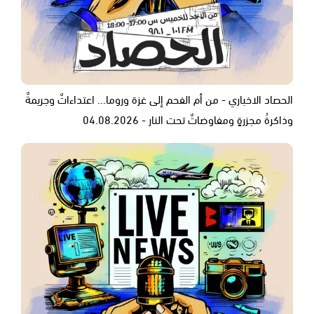
الحصاد الاخباري - من أم الفحم إلى غزة وروما... اعتداءاتٌ وجريمةٌ
وذاكرةُ مجزرةٍ ومفاوضاتٌ تحت النار - 04.08.2026