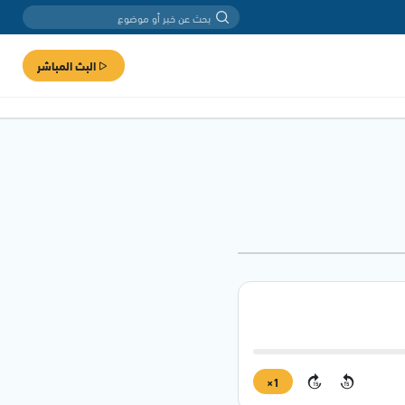
البث المباشر
1×
15
15