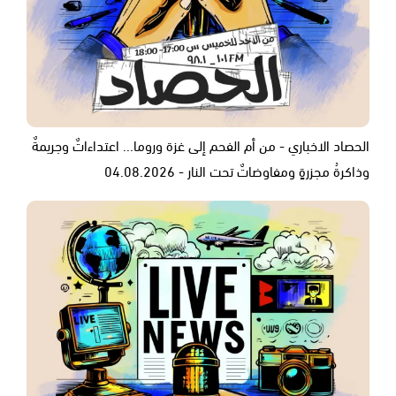
الحصاد الاخباري - من أم الفحم إلى غزة وروما... اعتداءاتٌ وجريمةٌ
وذاكرةُ مجزرةٍ ومفاوضاتٌ تحت النار - 04.08.2026