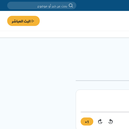
البث المباشر
1×
15
15