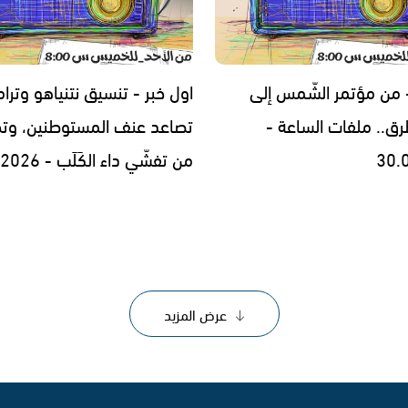
- من مؤتمر الشّمس إلى
اول خبر - تنسيق نتنياهو وترا
رق.. ملفات الساعة -
تصاعد عنف المستوطنين، وتح
30.
من تفشّي داء الكَلَب - 29.07.2026
عرض المزيد