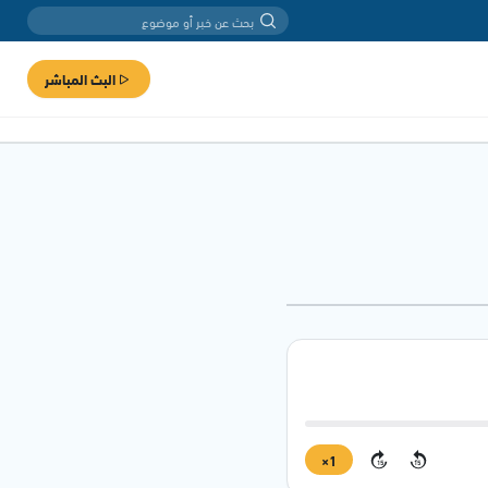
البث المباشر
1×
15
15