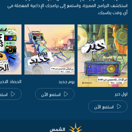
استكشف البرامج المميزة، واستمع إلى برامجك الإذاعية المفضلة في
أي وقت يناسبك.
يوم جديد
الحصاد الاخب
اول خبر
استمع الآن
استم
استمع الآن