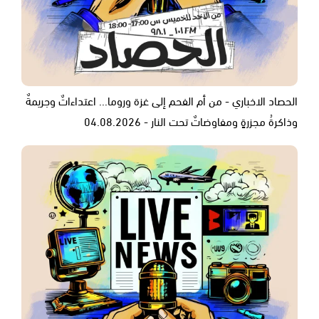
الحصاد الاخباري - من أم الفحم إلى غزة وروما... اعتداءاتٌ وجريمةٌ
وذاكرةُ مجزرةٍ ومفاوضاتٌ تحت النار - 04.08.2026