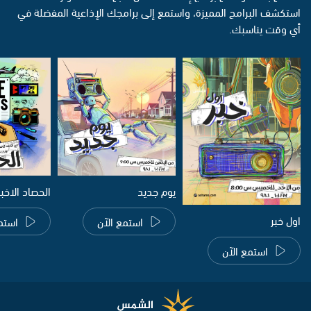
استكشف البرامج المميزة، واستمع إلى برامجك الإذاعية المفضلة في
أي وقت يناسبك.
يوم جديد
الحصاد الاخب
اول خبر
استمع الآن
استم
استمع الآن