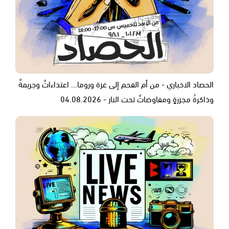
الحصاد الاخباري - من أم الفحم إلى غزة وروما... اعتداءاتٌ وجريمةٌ
وذاكرةُ مجزرةٍ ومفاوضاتٌ تحت النار - 04.08.2026