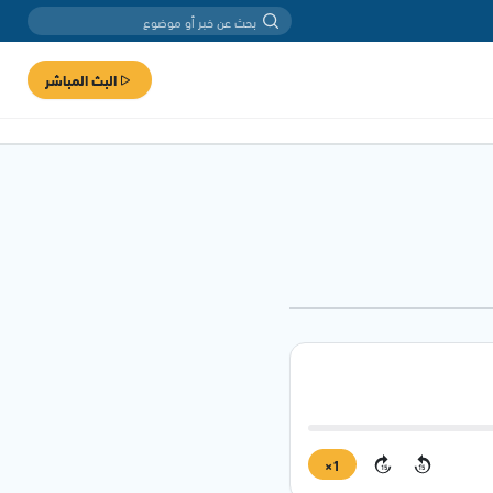
البث المباشر
1×
15
15