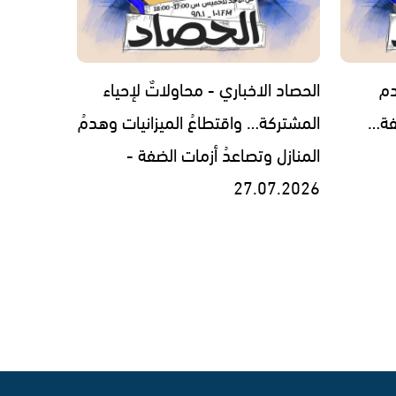
دم
الحصاد الاخباري - محاولاتٌ لإحياء
فة…
المشتركة… واقتطاعُ الميزانيات وهدمُ
المنازل وتصاعدُ أزمات الضفة -
27.07.2026