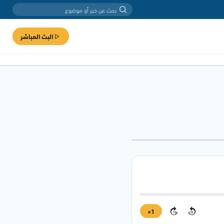
البث المباشر
1×
15
15