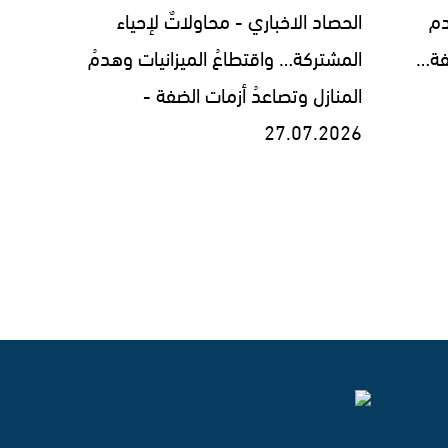
دم
الحصاد الاخباري - محاولاتٌ لإحياء
فة…
المشتركة… واقتطاعُ الميزانيات وهدمُ
المنازل وتصاعدُ أزمات الضفة -
27.07.2026