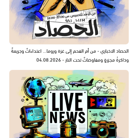
الحصاد الاخباري - من أم الفحم إلى غزة وروما... اعتداءاتٌ وجريمةٌ
وذاكرةُ مجزرةٍ ومفاوضاتٌ تحت النار - 04.08.2026