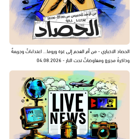
الحصاد الاخباري - من أم الفحم إلى غزة وروما... اعتداءاتٌ وجريمةٌ
وذاكرةُ مجزرةٍ ومفاوضاتٌ تحت النار - 04.08.2026