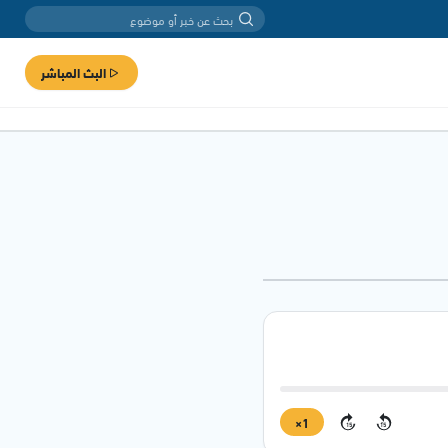
البث المباشر
1×
15
15