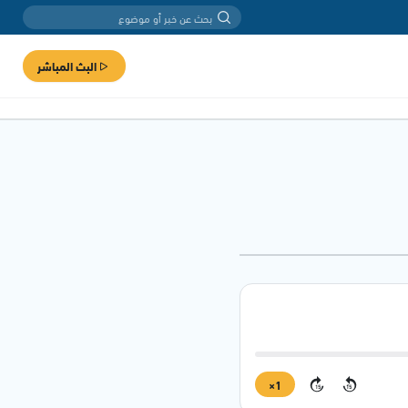
البث المباشر
1×
15
15