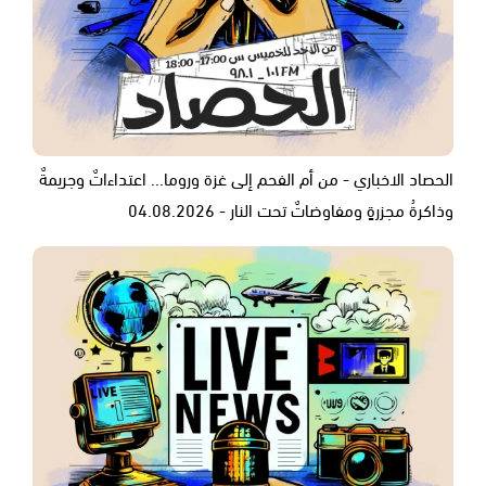
الحصاد الاخباري - من أم الفحم إلى غزة وروما... اعتداءاتٌ وجريمةٌ
وذاكرةُ مجزرةٍ ومفاوضاتٌ تحت النار - 04.08.2026