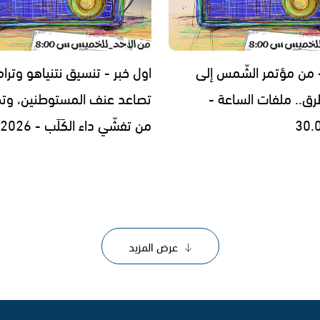
- من مؤتمر الشّمس إلى
اول خبر - تنسيق نتنياهو وترا
رق.. ملفات الساعة -
تصاعد عنف المستوطنين، وتح
30.
من تفشّي داء الكَلَب - 29.07.2026
عرض المزيد