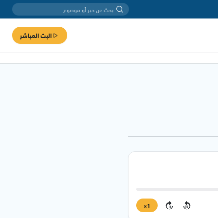
البث المباشر
1×
15
15