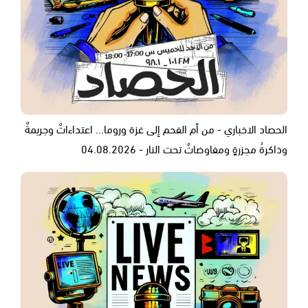
الحصاد الاخباري - من أم الفحم إلى غزة وروما... اعتداءاتٌ وجريمةٌ
وذاكرةُ مجزرةٍ ومفاوضاتٌ تحت النار - 04.08.2026